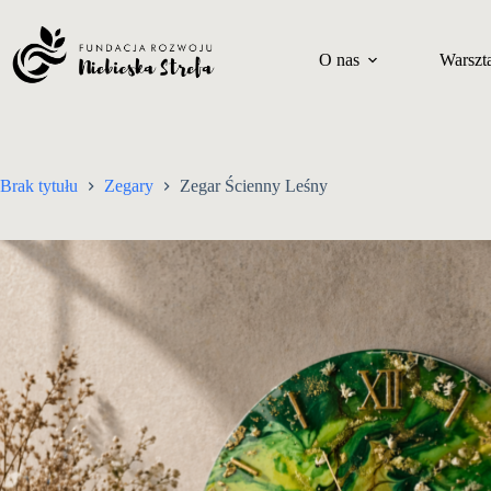
Przejdź
do
treści
O nas
Warszta
Brak tytułu
Zegary
Zegar Ścienny Leśny