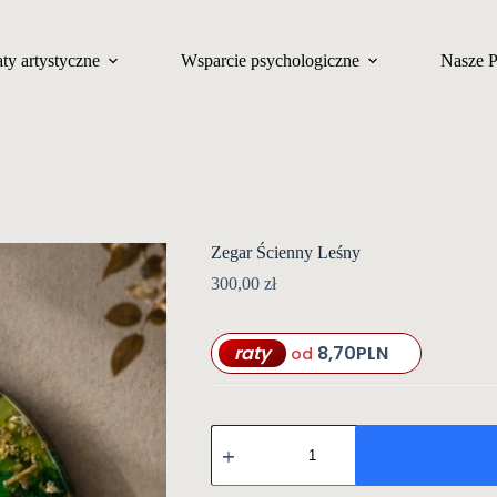
ty artystyczne
Wsparcie psychologiczne
Nasze 
Zegar Ścienny Leśny
300,00
zł
raty
8,70
PLN
od
ilość
Zegar
Ścienny
Leśny