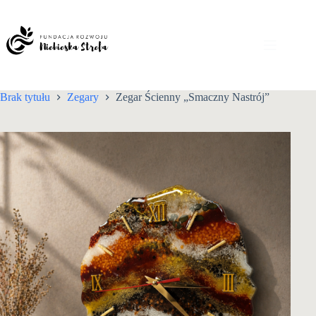
Przejdź
do
treści
Brak tytułu
Zegary
Zegar Ścienny „Smaczny Nastrój”