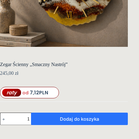
Zegar Ścienny „Smaczny Nastrój”
245,00
zł
raty
7,12
PLN
od
ilość
Dodaj do koszyka
Zegar
Ścienny
"Smaczny
Nastrój"